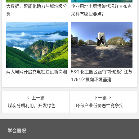
大数据、智能化助力盐城垃圾分
企业用地土壤污染状况详查布点
类
采样有哪些要点？
两大电网开启充电桩建设新高潮
53个化工园区亟待“补短板” 江苏
1754亿投向环境基建
上一篇
下一篇
煤炭分质利用，开发绿色清洁产业链
环保产业低价恶性竞争突出 环境部出台技术标投标指南
文
章
学会概况
导