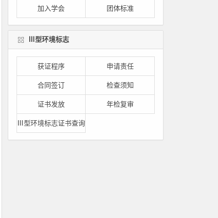
加入学会
团体标准
Ⅲ型环境标志
获证程序
申请责任
合同签订
检查须知
证书发放
年检复审
Ⅲ型环境标志证书查询