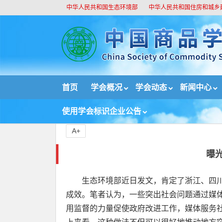
中华人民共和国生态环境部
中华人民共和国住房和城乡
//
首页
学会概况
学会动态
新闻中心
首页
论坛
曝光之后更需跟踪督办
使用学会标识企业公告
A+
曝
生态环境部近日发文，肯定了浙江、四川
成效。笔者认为，一些突出社会问题通过媒
用监督的力量促使政府改进工作，媒体服务