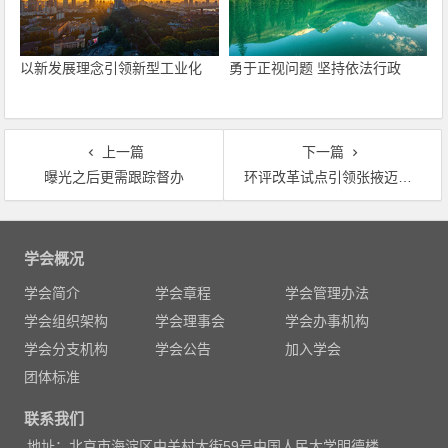
以新发展理念引领新型工业化
勇于正视问题 坚持依法行政
上一篇
下一篇
曝光之后更需跟踪督办
环评改革试点引领张掖迈入高质量发展阶段
文
章
学会概况
导
学会简介
学会章程
学会管理办法
航
学会组织架构
学会理事会
学会办事机构
学会分支机构
学会公告
加入学会
团体标准
联系我们
地址：北京市海淀区中关村大街59号中国人民大学明德楼