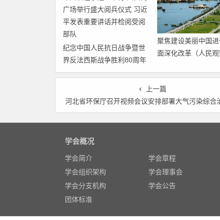
聚焦建设美丽中国进
纪念中国人民抗日战争暨世
面深化改革（人民观
界反法西斯战争胜利80周年
步全面深化改革的“
大会在京隆重举行 天安门广
焦”）
场举行盛大阅兵仪式 习近平
上一篇
发表重要讲话并检阅受阅部
河北省环保厅召开视频会议安排部署大气污染综合治理专项执法和督
队
学会概况
学会简介
学会章程
学会组织架构
学会理事会
学会分支机构
学会公告
团体标准