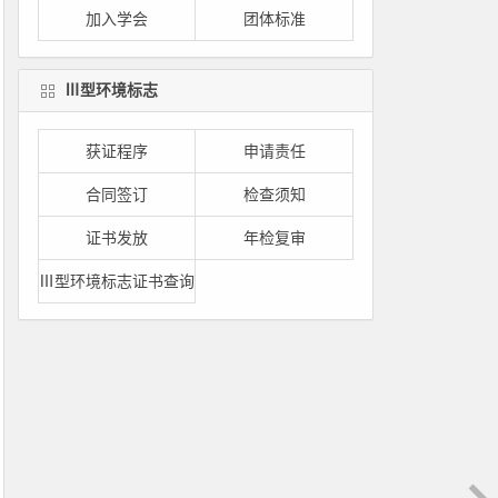
加入学会
团体标准
Ⅲ型环境标志
获证程序
申请责任
合同签订
检查须知
证书发放
年检复审
Ⅲ型环境标志证书查询