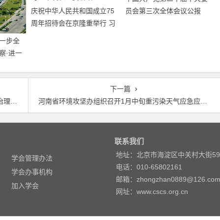
庆祝中华人民共和国成立75
员会第三次全体会议公报
周年招待会在京隆重举行 习
近平发表重要讲话
一步全
察·进一
七个聚
下一篇
察工作
河南省环境攻坚办组织召开1月中旬重污染天气应急应对视频会议
联系我们
地址：北京市海淀区中关村大街5
学会管理办法
电话：010-65802161
学会办事机构
邮箱：zhongzhan0889@126.co
加入学会
网址：www.cscs.org.cn