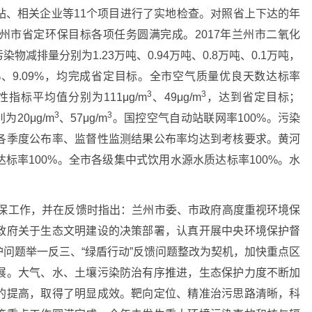
站、相关企业等11个项目进行了实地检查。对照省上下达的年
州市省定环保目标各项任务圆满完成。2017年兰州市二氧化
减排量分别为1.23万吨、0.94万吨、0.8万吨、0.1万吨，
、8.5%、9.09%，均完成省定目标。全市空气质量优良天数达标率
3
3
指标平均值分别为111μg/m
、49μg/m
，达到省定目标；
3
3
20μg/m
、57μg/m
。国控空气自动站联网率100%。污染
各季度公布率、监督性监测结果公布率均达到考核要求。黄河
标率100%。全市各级集中式饮用水源水质达标率100%。水
环保工作，并在反馈时指出：兰州市委、市政府高度重视环境保
政府关于生态文明建设的决策部署，认真开展中央环境保护督
问题举一反三、“绿盾行动”反馈问题整改为契机，加快重点区
展。大气、水、土壤污染防治有序推进，生态保护力度不断加
的提高，取得了明显成效。靶向定位、精准治污思路清晰，科