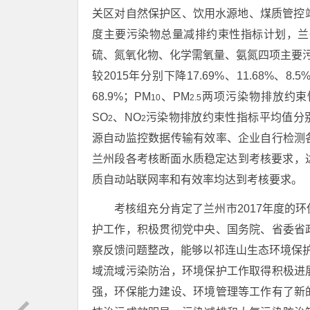
关区对自然保护区、饮用水源地、煤质管控
度主要污染物总量减排约束性指标计划，兰
硫、氮氧化物、化学需氧量、氨氮四项主要污染物
较2015年分别下降17.69%、11.68%
68.9%；PM
、PM
两项污染物排放约束性
10
2.5
SO
、NO
污染物排放约束性指标平均值分别为
2
2
源自动监控数据传输有效率、企业自行检测
兰州段各考核断面水质稳定达到考核要求，达
质自动站联网率和有效率均达到考核要求。
考核组充分肯定了兰州市2017年度的
护工作，积极贯彻党中央、国务院、省委省
察反馈问题整改，能够以祁连山生态环境保护
域流域污染防治，环境保护工作取得积极进
强，环保能力建设、环境管理等工作有了新