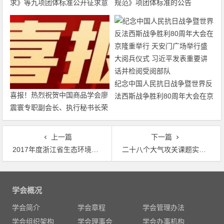
求》等九项团体标准公开征求意
规范》项团体标准的公告
见的通知
纪念中国人民抗日战争暨世界反
喜报！热烈祝贺中国商品学会廖
法西斯战争胜利80周年大会在京
震寰专职副会长、执行秘书长荣
隆重举行 天安门广场举行盛大
获农工党中央表彰
阅兵仪式 习近平发表重要讲话
并检阅受阅部队
上一篇
下一篇
2017年度浙江省生态环境满意度调查显示 逾八成受访者对环境质量满意 连续6年保持上升，比2011年提升近四成
二十八个大气攻关课题实施方案全部通过评审 地方环保部门与科研单位共同参与课题研究
文
章
学会概况
导
学会简介
学会章程
学会管理办法
航
学会组织架构
学会理事会
学会办事机构