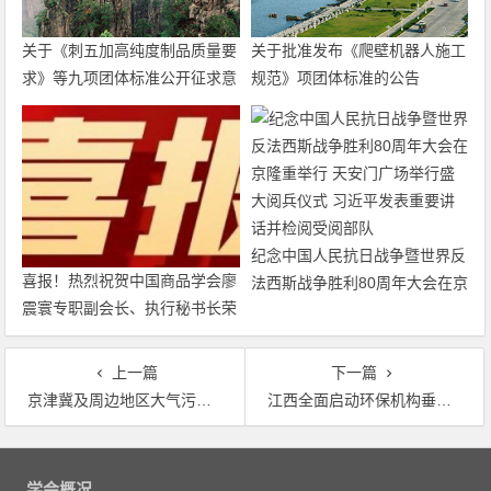
关于《刺五加高纯度制品质量要
关于批准发布《爬壁机器人施工
求》等九项团体标准公开征求意
规范》项团体标准的公告
见的通知
纪念中国人民抗日战争暨世界反
喜报！热烈祝贺中国商品学会廖
法西斯战争胜利80周年大会在京
震寰专职副会长、执行秘书长荣
隆重举行 天安门广场举行盛大
获农工党中央表彰
阅兵仪式 习近平发表重要讲话
并检阅受阅部队
上一篇
下一篇
京津冀及周边地区大气污染防治再加码 “2+26”城将执行特别排放限值
江西全面启动环保机构垂改 今年6月底前全面完成
文
章
学会概况