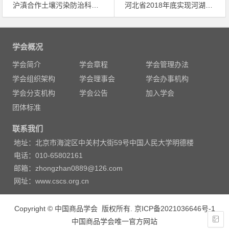
沪滇合作土壤污染防治科技支撑研讨会在沪顺利召开
河北省2018年底实现河湖面貌明显改善
文
章
学会概况
导
学会简介
学会章程
学会管理办法
航
学会组织架构
学会理事会
学会办事机构
学会分支机构
学会公告
加入学会
团体标准
联系我们
地址：北京市海淀区中关村大街59号中国人民大学明德楼
电话：010-65802161
邮箱：zhongzhan0889@126.com
网址：www.cscs.org.cn
Copyright © 中国商品学会 版权所有.
京ICP备2021036646号-1
中国商品学会唯一官方网站