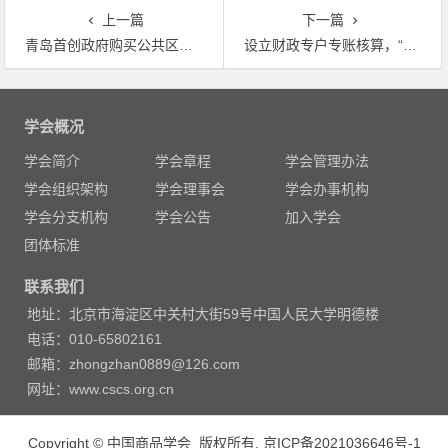
上一篇
下一篇
青岛首创政府购买公共区域环责险
设立财政专户专账核算，“规定动作”“自选动作”相结合 重庆构建生态环境损害赔偿制度体系
文
章
学会概况
导
学会简介
学会章程
学会管理办法
航
学会组织架构
学会理事会
学会办事机构
学会分支机构
学会公告
加入学会
团体标准
联系我们
地址：北京市海淀区中关村大街59号中国人民大学明德楼
电话：010-65802161
邮箱：zhongzhan0889@126.com
网址：www.cscs.org.cn
Copyright © 中国商品学会 版权所有.
京ICP备2021036646号-1