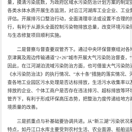
量，摸清污染底数，为政府区域水污染防治计划方案的制定
各类水体水质开展生态监测，对沿江河湖库工业企业、工业
评估。开展排污口整治行动，全面清理非法或设置不合理的
行，有利于从源头全面控制污染物排放总量，改变环境污染
与生态修复项目顺利实施。
二是督察与督查要双管齐下。通过中央环保督察组对各
京津冀及周边传输通道“2+26”城市开展大气污染防治督查，
因此，在江河湖泊流域污染防治方面，也可借鉴大气污染防
《水污染防治法》的执行情况、“水十条”措施的落实情况、
查各地工业园区污水处理是否达标排放，生活污水收集率以
排放的企业、个体工商户是否存在违法排污、超标排放等环
管齐下，有利于形成环保高压态势，把整治力度传递给地方
境质量的改善。
三是抓重点与补基础要协调共进。从“新三湖”污染状况
特点，如丹江口水库主要受到农村生活、农业面源、船舶运