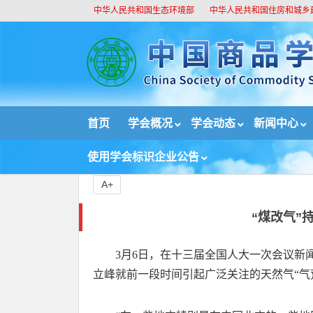
中华人民共和国生态环境部
中华人民共和国住房和城乡
//
首页
学会概况
学会动态
新闻中心
首页
绿色技术与绿色产品
“煤改气”持续推进 
使用学会标识企业公告
A+
“煤改气”
3月6日，在十三届全国人大一次会议新
立峰就前一段时间引起广泛关注的天然气“气