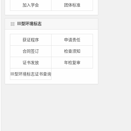
加入学会
团体标准
Ⅲ型环境标志
获证程序
申请责任
合同签订
检查须知
证书发放
年检复审
Ⅲ型环境标志证书查询