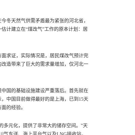
在今冬天然气供需矛盾最为紧张的河北省，
一估计建立在“煤改气”工作的原本计划：居
方面求证，实际情况是，居民煤改气预计完
预计的改造带来了巨大的需求量增加，仅河北一
但中国的基础设施建设严重落后。首先就在
，中国目前做得最好的是上海，已到15天
方面的经验。
的多元化，提供了非常大的储存空间。”天
川气东送、海上平台气以及LNG接收站，