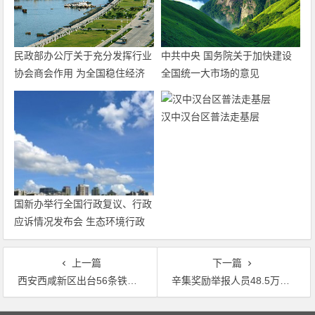
民政部办公厅关于充分发挥行业
中共中央 国务院关于加快建设
协会商会作用 为全国稳住经济
全国统一大市场的意见
大盘积极贡献力量的通知
汉中汉台区普法走基层
国新办举行全国行政复议、行政
应诉情况发布会 生态环境行政
复议案件有较大增长
上一篇
下一篇
西安西咸新区出台56条铁腕治霾措施，坚决让散乱污绝迹
辛集奖励举报人员48.5万元 24小时反馈查处情况
文