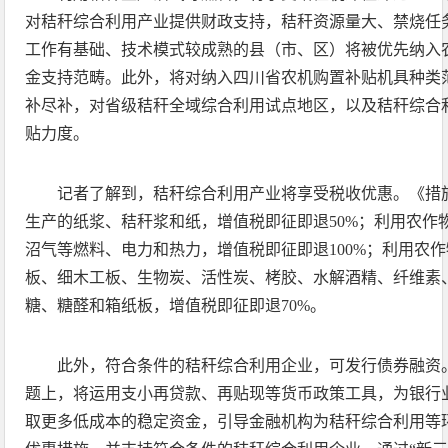
对秸秆综合利用产业提供财政支持，秸秆资源量大、禁烧任
工作有基础、技术模式较成熟的县（市、区）将被优先纳入
金支持范畴。此外，将对纳入四川省农机购置补贴机具种类
补尽补，对省级秸秆全域综合利用试点地区，以及秸秆综合
贴力度。
记者了解到，秸秆综合利用产业将享受税收优惠。《措
生产的纸浆、秸秆浆和纸，增值税即征即退50%；利用农作
沼气等燃料、电力和热力，增值税即征即退100%；利用农
板、细木工板、生物炭、活性炭、栲胶、水解酒精、纤维素
糖、糖醛和箱纸板，增值税即征即退70%。
此外，符合条件的秸秆综合利用企业，可发行债券融资
题上，将运用支小再贷款、再贴现等货币政策工具，为银行
取更多低成本的稳定资金，引导金融机构为秸秆综合利用等