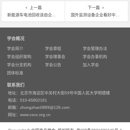
上一篇
下一篇
新能源车电池回收该由企业主导
国外监测设备企业看好中国市场 关注新兴市场 加速在华本地化进程
文
章
学会概况
导
学会简介
学会章程
学会管理办法
航
学会组织架构
学会理事会
学会办事机构
学会分支机构
学会公告
加入学会
团体标准
联系我们
地址：北京市海淀区中关村大街59号中国人民大学明德楼
电话：010-65802161
邮箱：zhongzhan0889@126.com
网址：www.cscs.org.cn