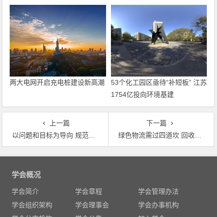
两大电网开启充电桩建设新高潮
53个化工园区亟待“补短板” 江苏
1754亿投向环境基建
上一篇
下一篇
以问题和目标为导向 规范第三方治理行为 环保PPP市场进入监管扶持并重阶段
绿色物流需过四道坎 回收成本高，回收再利用尚缺乏行动自觉，推进需要多方协同发力
文
章
学会概况
导
学会简介
学会章程
学会管理办法
航
学会组织架构
学会理事会
学会办事机构