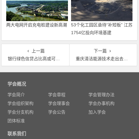
两大电网开启充电桩建设新高潮
53个化工园区亟待“补短板” 江苏
1754亿投向环境基建
上一篇
下一篇
银行绿色信贷占比高或可获得相应激励 央行将绿色贷款纳入货币政策操作合格担保品范围
重庆清洁能源技术走出去迈出实质性步伐
文
章
学会概况
导
学会简介
学会章程
学会管理办法
航
学会组织架构
学会理事会
学会办事机构
学会分支机构
学会公告
加入学会
团体标准
联系我们