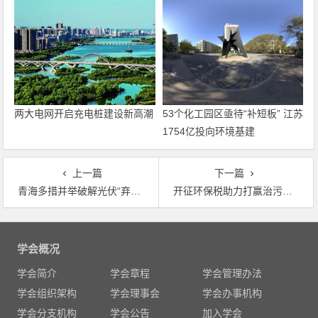
两大电网开启充电桩建设新高潮
53个化工园区亟待“补短板” 江苏
1754亿投向环境基建
上一篇
下一篇
青海多措并举破解光伏“弃光”困局
开征环保税助力打赢治污攻坚战
文
章
学会概况
导
学会简介
学会章程
学会管理办法
航
学会组织架构
学会理事会
学会办事机构
学会分支机构
学会公告
加入学会