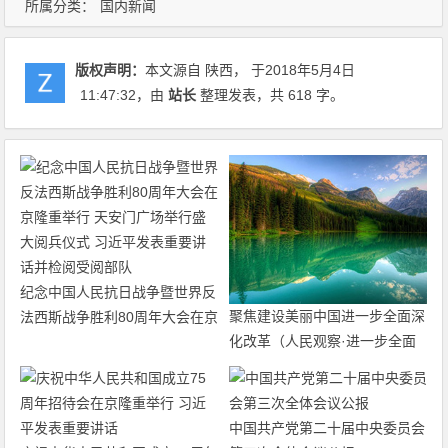
所属分类：
国内新闻
版权声明：
本文源自 陕西， 于2018年5月4日
11:47:32
，由
站长
整理发表，共 618 字。
纪念中国人民抗日战争暨世界反
聚焦建设美丽中国进一步全面深
法西斯战争胜利80周年大会在京
化改革（人民观察·进一步全面
隆重举行 天安门广场举行盛大
深化改革的“七个聚焦”）
阅兵仪式 习近平发表重要讲话
并检阅受阅部队
中国共产党第二十届中央委员会