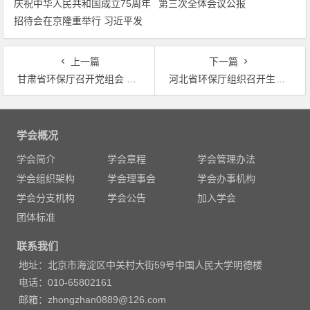
庆祝中华人民共和国成立75周年
第三次全体会议公报
招待会在京隆重举行 习近平发
表重要讲话
上一篇
下一篇
甘肃省环保厅召开党组会 专题研究部署加大环境违法行为查处打击力度相关工作
河北省环保厅组织召开生态环境部打击固体废物环境违法行为专项行动抽调人员动员会
文
章
学会概况
导
学会简介
学会章程
学会管理办法
航
学会组织架构
学会理事会
学会办事机构
学会分支机构
学会公告
加入学会
团体标准
联系我们
地址：北京市海淀区中关村大街59号中国人民大学明德楼
电话：010-65802161
邮箱：zhongzhan0889@126.com