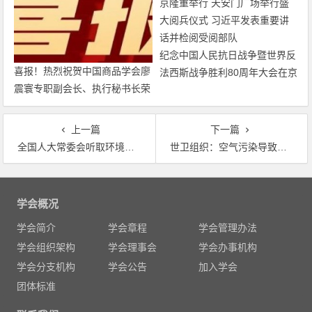
纪念中国人民抗日战争暨世界反
喜报！热烈祝贺中国商品学会廖
法西斯战争胜利80周年大会在京
震寰专职副会长、执行秘书长荣
隆重举行 天安门广场举行盛大
获农工党中央表彰
阅兵仪式 习近平发表重要讲话
并检阅受阅部队
上一篇
下一篇
全国人大常委会听取环境状况和环境保护目标完成情况报告 生态环境部部长李干杰受国务院委托作2017年度报告
世卫组织：空气污染导致全球每年７００万人死亡
文
章
学会概况
导
学会简介
学会章程
学会管理办法
航
学会组织架构
学会理事会
学会办事机构
学会分支机构
学会公告
加入学会
团体标准