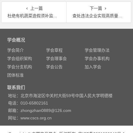
上一篇
下一篇
杜绝有机蔬菜造假须补监管漏洞
查处违法企业实现高质量发展
文
章
学会概况
导
学会简介
学会章程
学会管理办法
航
学会组织架构
学会理事会
学会办事机构
学会分支机构
学会公告
加入学会
团体标准
联系我们
地址：北京市海淀区中关村大街59号中国人民大学明德楼
电话：010-65802161
邮箱：zhongzhan0889@126.com
网址：www.cscs.org.cn