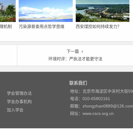
理机制
污染源普查用点哲学思维
西安煤控如何持续发力？
下一篇
环境时评：严执法才能更守法
联系我们
地址：北京市海淀区中关村大街5
学会管理办法
电话：010-65802161
学会办事机构
邮箱：zhongzhan0889@126.co
加入学会
网址：www.cscs.org.cn