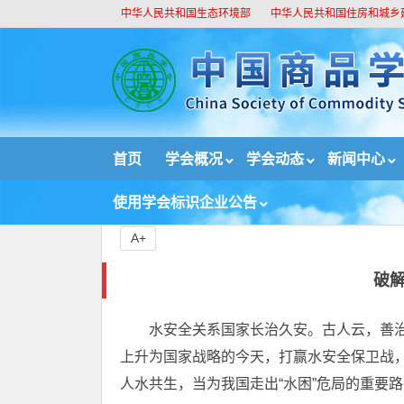
中华人民共和国生态环境部
中华人民共和国住房和城乡
//
首页
学会概况
学会动态
新闻中心
首页
培训
环境时评
论坛
破解水困局 治水
使用学会标识企业公告
A+
破解
水安全关系国家长治久安。古人云，善治
上升为国家战略的今天，打赢水安全保卫战
人水共生，当为我国走出“水困”危局的重要