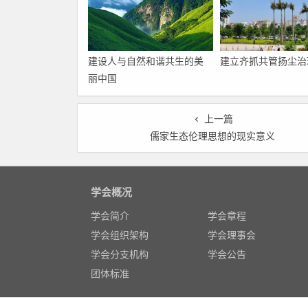
建设人与自然和谐共生的美
建立齐抓共管扬尘治
丽中国
上一篇
儒家生态伦理思想的现实意义
学会概况
学会简介
学会章程
学会组织架构
学会理事会
学会分支机构
学会公告
团体标准