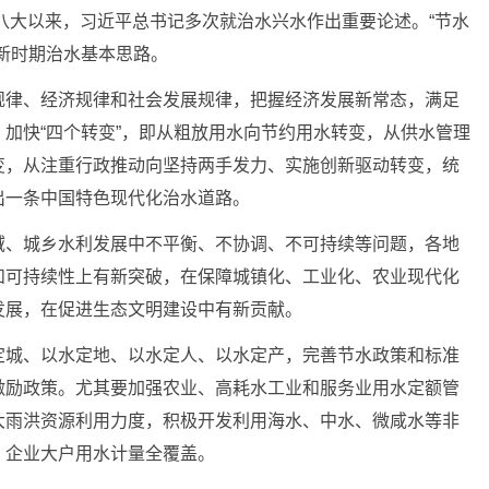
八大以来，习近平总书记多次就治水兴水作出重要论述。“节水
新时期治水基本思路。
律、经济规律和社会发展规律，把握经济发展新常态，满足
加快“四个转变”，即从粗放用水向节约用水转变，从供水管理
变，从注重行政推动向坚持两手发力、实施创新驱动转变，统
出一条中国特色现代化治水道路。
、城乡水利发展中不平衡、不协调、不可持续等问题，各地
和可持续性上有新突破，在保障城镇化、工业化、农业现代化
发展，在促进生态文明建设中有新贡献。
城、以水定地、以水定人、以水定产，完善节水政策和标准
激励政策。尤其要加强农业、高耗水工业和服务业用水定额管
大雨洪资源利用力度，积极开发利用海水、中水、微咸水等非
、企业大户用水计量全覆盖。