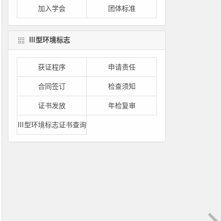
加入学会
团体标准
Ⅲ型环境标志
获证程序
申请责任
合同签订
检查须知
证书发放
年检复审
Ⅲ型环境标志证书查询