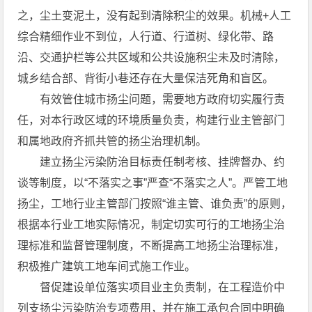
之，尘土变泥土，没有起到清除积尘的效果。机械+人工
综合精细作业不到位，人行道、行道树、绿化带、路
沿、交通护栏等公共区域和公共设施积尘未及时清除，
城乡结合部、背街小巷还存在大量保洁死角和盲区。
有效管住城市扬尘问题，需要地方政府切实履行责
任，对本行政区域的环境质量负责，构建行业主管部门
和属地政府齐抓共管的扬尘治理机制。
建立扬尘污染防治目标责任制考核、挂牌督办、约
谈等制度，以“不落实之事”严查“不落实之人”。严管工地
扬尘，工地行业主管部门按照“谁主管、谁负责”的原则，
根据本行业工地实际情况，制定切实可行的工地扬尘治
理标准和监督管理制度，不断提高工地扬尘治理标准，
积极推广建筑工地车间式施工作业。
督促建设单位落实项目业主负责制，在工程造价中
列支扬尘污染防治专项费用，并在施工承包合同中明确