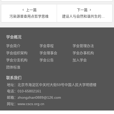
上一篇
下一篇
污染源普查用点哲学思维
建设人与自然和谐共生的美丽中国
文
章
学会概况
导
学会简介
学会章程
学会管理办法
航
学会组织架构
学会理事会
学会办事机构
学会分支机构
学会公告
加入学会
团体标准
联系我们
地址：北京市海淀区中关村大街59号中国人民大学明德楼
电话：010-65802161
邮箱：zhongzhan0889@126.com
网址：www.cscs.org.cn