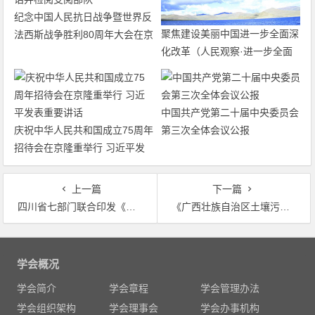
纪念中国人民抗日战争暨世界反
聚焦建设美丽中国进一步全面深
法西斯战争胜利80周年大会在京
化改革（人民观察·进一步全面
隆重举行 天安门广场举行盛大
深化改革的“七个聚焦”）
阅兵仪式 习近平发表重要讲话
并检阅受阅部队
中国共产党第二十届中央委员会
庆祝中华人民共和国成立75周年
第三次全体会议公报
招待会在京隆重举行 习近平发
表重要讲话
上一篇
下一篇
四川省七部门联合印发《四川省挥发性有机物污染防治实施方案（2018—2020年）》
《广西壮族自治区土壤污染治理与修复规划》正式印发实施
文
章
学会概况
导
学会简介
学会章程
学会管理办法
航
学会组织架构
学会理事会
学会办事机构