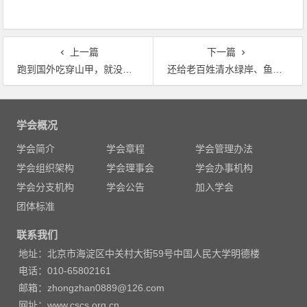
上一篇
下一篇
跑到国外吃穿山甲，就没事了吗
还给老百姓清水绿岸、鱼翔浅底的景象
文
章
学会概况
导
学会简介
学会章程
学会管理办法
航
学会组织架构
学会理事会
学会办事机构
学会分支机构
学会公告
加入学会
团体标准
联系我们
地址：北京市海淀区中关村大街59号中国人民大学明德楼
电话：010-65802161
邮箱：zhongzhan0889@126.com
网址：www.cscs.org.cn