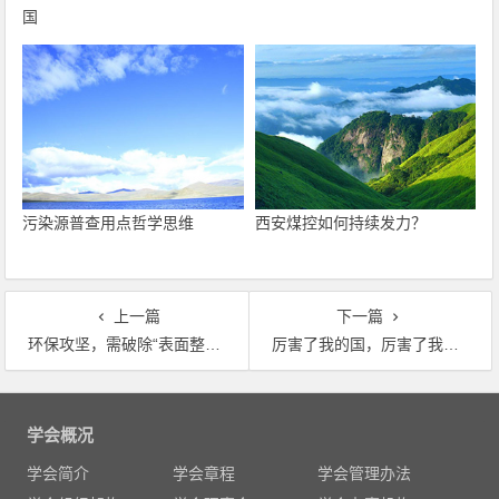
国
污染源普查用点哲学思维
西安煤控如何持续发力？
上一篇
下一篇
环保攻坚，需破除“表面整改”
厉害了我的国，厉害了我的环保
文
章
学会概况
导
学会简介
学会章程
学会管理办法
航