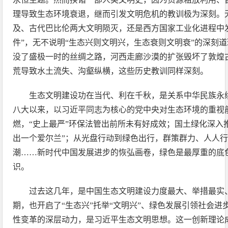
理导致生态环境衰退，继而引发文明危机的教训极为深刻。
及、古代巴比伦两大文明陨灭，还是西方国家工业化进程中
件”，无不说明“生态兴则文明兴，生态衰则文明衰”的深刻
没了盛极一时的丝绸之路，河西走廊沙漠的扩张毁坏了敦煌
荒导致水土流失、沟壑纵横，这些历史教训同样深刻。
生态文明建设功在当代、利在千秋，是关系中华民族永
八大以来，以习近平同志为核心的党中央对生态环境的重视
燃，“史上最严”环保法管出前所未有好成效；国土绿化深入
出一个爱尔兰”；从光盘行动到绿色出行，群策群力、人人
潮……新时代中国发展进步的恢弘画卷，绿色是最厚重的底
识。
过去这几年，是中国生态文明建设力度最大、举措最实
期，也开启了“生态兴”托举“文明兴”、绿色发展引领社会
性变革的深层动力，是习近平生态文明思想。这一创新理论