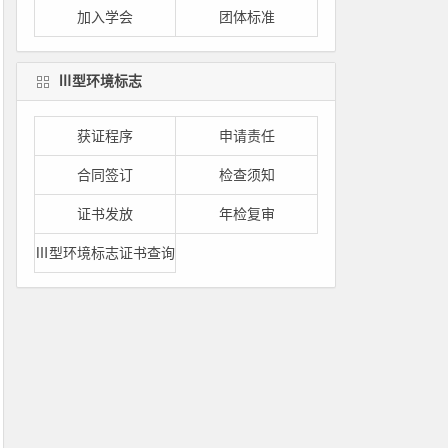
加入学会
团体标准
Ⅲ型环境标志
获证程序
申请责任
合同签订
检查须知
证书发放
年检复审
Ⅲ型环境标志证书查询