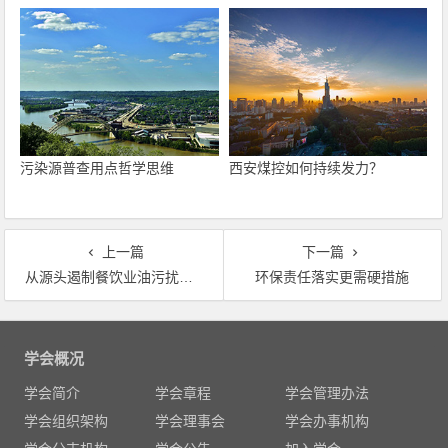
污染源普查用点哲学思维
西安煤控如何持续发力？
上一篇
下一篇
从源头遏制餐饮业油污扰民问题
环保责任落实更需硬措施
文
章
学会概况
导
学会简介
学会章程
学会管理办法
航
学会组织架构
学会理事会
学会办事机构