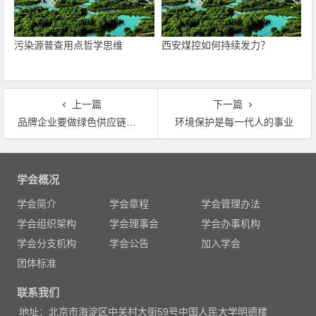
污染源普查用点哲学思维
西安煤控如何持续发力？
上一篇
下一篇
品牌企业要做绿色供应链先行者
环境保护是每一代人的事业
文
章
学会概况
导
学会简介
学会章程
学会管理办法
航
学会组织架构
学会理事会
学会办事机构
学会分支机构
学会公告
加入学会
团体标准
联系我们
地址：北京市海淀区中关村大街59号中国人民大学明德楼