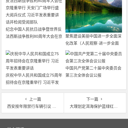
纪念中国人民抗日战争暨世界反
聚焦建设美丽中国进一步全面深
法西斯战争胜利80周年大会在京
化改革（人民观察·进一步全面
隆重举行 天安门广场举行盛大
深化改革的“七个聚焦”）
阅兵仪式 习近平发表重要讲话
并检阅受阅部队
中国共产党第二十届中央委员会
庆祝中华人民共和国成立75周年
第三次全体会议公报
招待会在京隆重举行 习近平发
表重要讲话
上一篇
下一篇
西安按年限禁行车辆引议 环保局回应称方便市民理解
大理划定洱海保护蓝绿红线 实施湖滨缓冲带生态修复与湿地建设工程
文
章