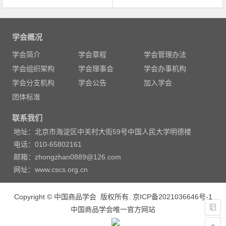
文
章
学会概况
导
学会简介
学会章程
学会管理办法
航
学会组织架构
学会理事会
学会办事机构
学会分支机构
学会公告
加入学会
团体标准
联系我们
地址：北京市海淀区中关村大街59号中国人民大学明德楼
电话：010-65802161
邮箱：zhongzhan0889@126.com
网址：www.cscs.org.cn
Copyright © 中国商品学会 版权所有.
京ICP备2021036646号-1
中国商品学会唯一官方网站