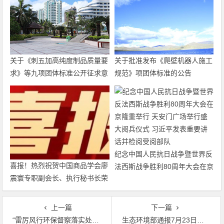
关于《刺五加高纯度制品质量要
关于批准发布《爬壁机器人施工
求》等九项团体标准公开征求意
规范》项团体标准的公告
见的通知
纪念中国人民抗日战争暨世界反
喜报！热烈祝贺中国商品学会廖
法西斯战争胜利80周年大会在京
震寰专职副会长、执行秘书长荣
隆重举行 天安门广场举行盛大
获农工党中央表彰
阅兵仪式 习近平发表重要讲话
并检阅受阅部队
上一篇
下一篇
“雷厉风行环保督察落实处，取缔源头污染治理得民心” 百姓幸福指数就是督察组奋斗指数
生态环境部通报7月23日重点区域强化督查情况 强化督查|7.23发现涉气环境问题72个