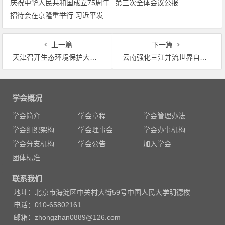
庆祝中华人民共和国成立75周年
第三次全体会议公报
招待会在京隆重举行 习近平发
表重要讲话
上一篇
下一篇
天津召开生态环境保护大会 算长远账政治账民心账打好污染防治攻坚战
云南强化三江并流世界自然遗产地保护 严控开发强度，严禁污染环境
文
章
学会概况
导
学会简介
学会章程
学会管理办法
航
学会组织架构
学会理事会
学会办事机构
学会分支机构
学会公告
加入学会
团体标准
联系我们
地址：北京市海淀区中关村大街59号中国人民大学明德楼
电话：010-65802161
邮箱：zhongzhan0889@126.com