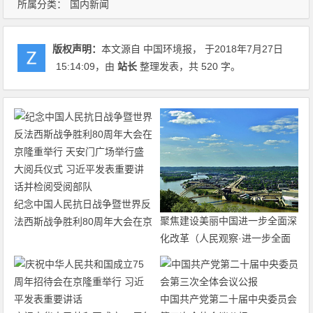
所属分类：
国内新闻
版权声明：
本文源自 中国环境报， 于2018年7月27日
15:14:09
，由
站长
整理发表，共 520 字。
纪念中国人民抗日战争暨世界反
聚焦建设美丽中国进一步全面深
法西斯战争胜利80周年大会在京
化改革（人民观察·进一步全面
隆重举行 天安门广场举行盛大
深化改革的“七个聚焦”）
阅兵仪式 习近平发表重要讲话
并检阅受阅部队
中国共产党第二十届中央委员会