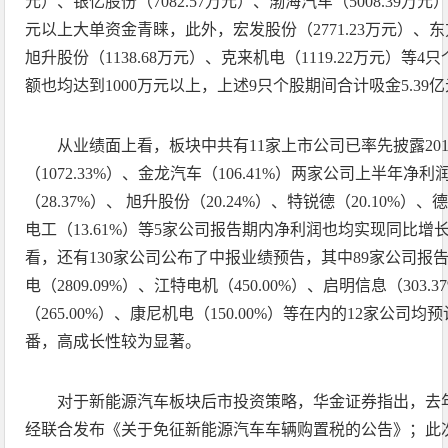
元）、银亿股份（7082.57万元）、渤海汽车（5008.39万元
元以上大单资金青睐，此外，宏发股份（2771.23万元）、东方
旭升股份（1138.68万元）、克来机电（1119.22万元）
额也均达到1000万元以上，上述9只个股期间合计吸金5.39
从业绩面上看，板块中共有11家上市公司已率先披露20
（1072.33%）、金龙汽车（106.41%）两家公司上半年
（28.37%）、 旭升股份（20.24%）、特锐德（20.10%）、
电工（13.61%）等5家公司报告期内净利润也均实现同比
看，还有130家公司公布了中报业绩预告，其中89家公司报告
电（2809.09%）、江特电机（450.00%）、启明信息（303.
（265.00%）、康尼机电（150.00%）等在内的12家公
番，高成长性较为显著。
对于新能源汽车板块后市投资策略，华金证券指出，去
经联合发布《关于免征新能源汽车车辆购置税的公告》；此