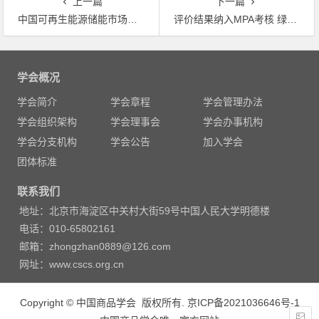
上一篇
下一篇
中国可再生能源储能市场前景光明 业界称发展瓶颈仍需突破
评价结果纳入MPA考核 绿色信贷发展驶入快车道
文
章
学会概况
导
学会简介
学会章程
学会管理办法
航
学会组织架构
学会理事会
学会办事机构
学会分支机构
学会公告
加入学会
团体标准
联系我们
地址：北京市海淀区中关村大街59号中国人民大学明德楼
电话：010-65802161
邮箱：zhongzhan0889@126.com
网址：www.cscs.org.cn
Copyright © 中国商品学会 版权所有.
京ICP备2021036646号-1