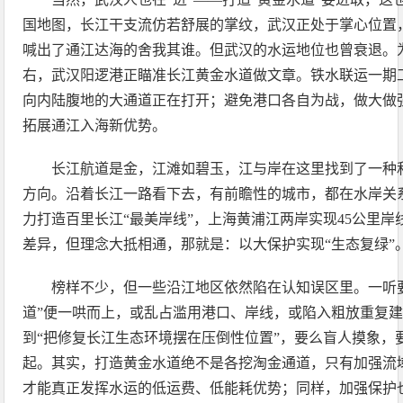
国地图，长江干支流仿若舒展的掌纹，武汉正处于掌心位置，
喊出了通江达海的舍我其谁。但武汉的水运地位也曾衰退。为
右，武汉阳逻港正瞄准长江黄金水道做文章。铁水联运一期
向内陆腹地的大通道正在打开；避免港口各自为战，做大做
拓展通江入海新优势。
长江航道是金，江滩如碧玉，江与岸在这里找到了一种
方向。沿着长江一路看下去，有前瞻性的城市，都在水岸关
力打造百里长江“最美岸线”，上海黄浦江两岸实现45公里
差异，但理念大抵相通，那就是：以大保护实现“生态复绿”
榜样不少，但一些沿江地区依然陷在认知误区里。一听
道”便一哄而上，或乱占滥用港口、岸线，或陷入粗放重复
到“把修复长江生态环境摆在压倒性位置”，要么盲人摸象，
起。其实，打造黄金水道绝不是各挖淘金通道，只有加强流
才能真正发挥水运的低运费、低能耗优势；同样，加强保护