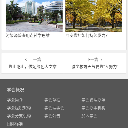
污染源普查用点哲学思维
西安煤控如何持续发力？
上一篇
下一篇
靠山吃山，做足绿色大文章
减少极端天气要靠“人努力”
文
章
学会概况
导
学会简介
学会章程
学会管理办法
航
学会组织架构
学会理事会
学会办事机构
学会分支机构
学会公告
加入学会
团体标准