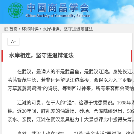
//
首页
环境时评
水岸相连，坚守进退辩证法
A+
水岸相连，坚守进退辩证法
在武汉，最诱人的不是武昌鱼，是武汉江滩。身处长江、
苇荡繁茂生长，若非远远望见江边高楼，会误以为入了乡野
芳草萋萋鹦鹉洲”的诗境。等到回过神来，所有来客都会笑
江滩的可贵，在于人的“退”，这源于忧患意识。1998
钟。近20年间，脏乱差的油罐场、砂场、仓库陆续退出，5
亲水、亲民，江滩在武汉最具魅力十大景点评比中拔得头筹
当然，武汉人也在“进”——打造“黄金水道”要进取，