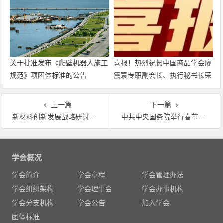
关于批准发布《爬壁机器人施工
喜报！热烈祝贺中国商品学会廖
规范》项团体标准的公告
震寰专职副会长、执行秘书长荣
获农工党中央表彰
上一篇
下一篇
新材料创新发展战略研讨会在京举办 何维出席并讲话
中共中央国务院举行春节团拜会 习近平发表讲话
文
章
学会概况
导
学会简介
学会章程
学会管理办法
航
学会组织架构
学会理事会
学会办事机构
学会分支机构
学会公告
加入学会
团体标准