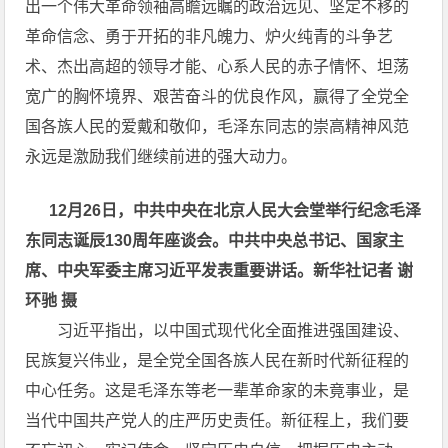
出一个伟大革命领袖高瞻远瞩的政治远见、坚定不移的
革命信念、勇于开拓的非凡魄力、炉火纯青的斗争艺
术、杰出高超的领导才能、心系人民的赤子情怀、坦荡
宽广的胸怀境界、艰苦奋斗的优良作风，赢得了全党全
国各族人民的爱戴和敬仰，毛泽东同志的崇高精神风范
永远是激励我们继续前进的强大动力。
12月26日，中共中央在北京人民大会堂举行纪念毛泽
东同志诞辰130周年座谈会。中共中央总书记、国家主
席、中央军委主席习近平发表重要讲话。新华社记者 谢
环驰 摄
习近平指出，以中国式现代化全面推进强国建设、
民族复兴伟业，是全党全国各族人民在新时代新征程的
中心任务。这是毛泽东等老一辈革命家的未竟事业，是
当代中国共产党人的庄严历史责任。新征程上，我们要