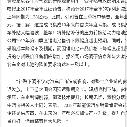
领域是以客车为代表的新能源商用车，受补贴新政影响尤甚
幅修正2017年全年业绩预告，称预计2017年全年的净利润减少1
上年同期为1.38亿元。此前，公司曾在三季报中预告，全年业绩
元。据了解，这是成飞集成10年来的首次年度亏损。成飞集
车补贴大幅退坡，整车厂将补贴降低的压力转嫁给动力电池
公司2017年第四季度锂电池售价下跌幅度超出预期。同时
采购成本降幅不及预期，而因锂电池产品价格下降幅度超出
提的存货跌价准备相应增加。据公司市场调研信息和与大客
名车企对电池的降价要求将达20%及以上。
“补贴下调不仅对汽车厂商造成影响，对整个产业链的
迟发放，上下游之间会因延迟账期变长。短期毛利下降，影
承压，车企利润削弱，倒逼技术提升；长期无忧，双积分落
中汽协相关人士同时表示，“2018年新能源汽车销量肯定会达
企还是供应商，在未来的一年都必须加快产业升级，提升自
景再好，仍面临着巨大风险。”