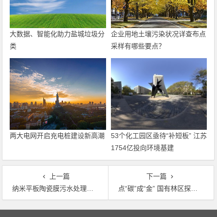
大数据、智能化助力盐城垃圾分
企业用地土壤污染状况详查布点
类
采样有哪些要点？
两大电网开启充电桩建设新高潮
53个化工园区亟待“补短板” 江苏
1754亿投向环境基建
上一篇
下一篇
纳米平板陶瓷膜污水处理技术及一体化装备通过我会鉴定
点“碳”成“金” 国有林区探索绿色经济新路径
文