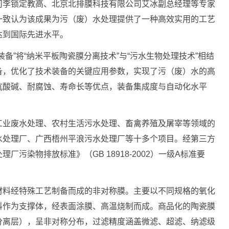
司李锁定教高、北京北排膜科技有限公司艾冰副总经理等专家
一致认为该成果为污（废）水处理提供了一种高效实用的工艺
达到国际先进水平。
备”将“纳米平板陶瓷膜分离技术”与“污水生物处理技术”相结
备，优化了技术装备的关键应用参数，实现了污（废）水的高
抗酸碱、耐腐蚀、寿命长等优点，装备集成度与自动化水平
。
工业废水处理、农村生活污水处理、畜禽养殖及屠宰等领域的
水处理厂、广西梧州平浪污水处理厂等十多个项目。经第三方
污染物排放标准》（GB 18918-2002）一级A标准要
材料经特殊工艺制备而成的非对称膜。主要以不同规格的氧化
料作为支撑体，经表面涂膜、高温烧制而成。商品化的陶瓷膜
分离层），呈非对称分布，过滤精度涵盖微滤、超滤、纳滤级