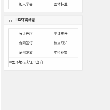
加入学会
团体标准
Ⅲ型环境标志
获证程序
申请责任
合同签订
检查须知
证书发放
年检复审
Ⅲ型环境标志证书查询