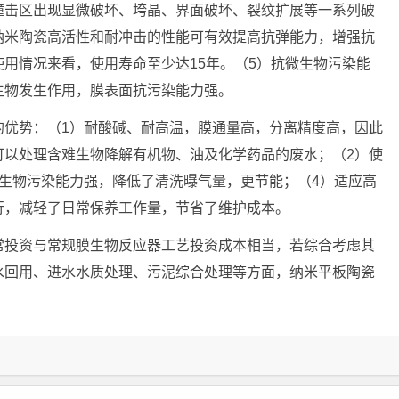
撞击区出现显微破坏、垮晶、界面破坏、裂纹扩展等一系列破
纳米陶瓷高活性和耐冲击的性能可有效提高抗弹能力，增强抗
用情况来看，使用寿命至少达15年。（5）抗微生物污染能
生物发生作用，膜表面抗污染能力强。
的优势：（1）耐酸碱、耐高温，膜通量高，分离精度高，因此
可以处理含难生物降解有机物、油及化学药品的废水；（2）使
生物污染能力强，降低了清洗曝气量，更节能；（4）适应高
行，减轻了日常保养工作量，节省了维护成本。
常投资与常规膜生物反应器工艺投资成本相当，若综合考虑其
水回用、进水水质处理、污泥综合处理等方面，纳米平板陶瓷