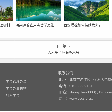
理机制
污染源普查用点哲学思维
西安煤控如何持续发力？
下一篇
人人争当环保啄木鸟
联系我们
地址：北京市海淀区中关村大街5
学会管理办法
电话：010-65802161
学会办事机构
邮箱：zhongzhan0889@126.co
加入学会
网址：www.cscs.org.cn