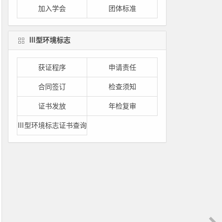
加入学会
团体标准
Ⅲ型环境标志
获证程序
申请责任
合同签订
检查须知
证书发放
年检复审
Ⅲ型环境标志证书查询