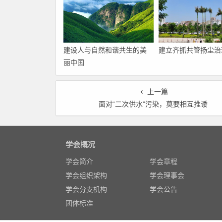
建设人与自然和谐共生的美
建立齐抓共管扬尘治
丽中国
上一篇
面对“二次供水”污染，莫要相互推诿
学会概况
学会简介
学会章程
学会组织架构
学会理事会
学会分支机构
学会公告
团体标准