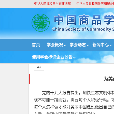
中华人民共和国生态环境部
中华人民共和国住房和城乡
//
首页
学会概况
学会动态
新闻中心
首页
环境时评
为美丽中国建设添砖加瓦
使用学会标识企业公告
A+
为美
党的十九大报告提出，加快生态文明体
现不可能一蹴而就，需要每个人积极行动。
每个人怎样做才能对美丽中国建设做出自己