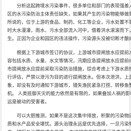
分析这起跨境水污染事件，很多单位和部门的表现强差
区的水污染防治主体责任缺失，如果其产生的污染物能够做
所说的，位于上游的食品、制药、化工等企业，污水处置不
时大水漫灌，雨水、污水全部流入河中，借着洪水滚滚而下
生。正因为企业和园区的违法操作，污染源头没被切断才酿
根据上下游城市签订的协议，上游城市提闸放水应提前2
容包括水质、水量、水文等情况，汛期应急提闸放水应提前
市提闸放水应提前采取污染防治措施，综合考虑上下游水质
行评估，严禁以泄污为目的进行提闸放水。但本次泄洪，上
象，却没有及时通知下游城市，错失渔民紧急打捞、转移鱼
机。 人类抵御天灾的能力依然是有限的，如果叠加人祸的
远是被动的受害者。
可以大胆推测，如果不是这次集中排放，积聚的污染物
质和水产品安全堪忧。源头治理永远是优先选择，一旦污染