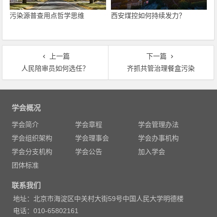
污染源普查用点哲学思维
西安煤控如何持续发力？
上一篇
下一篇
人民陪审员如何选任？
齐抓共管治理餐盒污染
文
章
学会概况
导
学会简介
学会章程
学会管理办法
航
学会组织架构
学会理事会
学会办事机构
学会分支机构
学会公告
加入学会
团体标准
联系我们
地址：北京市海淀区中关村大街59号中国人民大学明德楼
电话：010-65802161