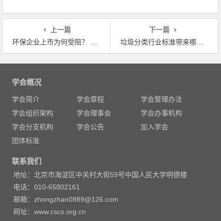
上一篇
下一篇
环保企业上市为何受阻？ 不仅业绩要良好，合法合规性应引起关注
垃圾分类行业标准带来哪些启示？
文
章
学会概况
导
学会简介
学会章程
学会管理办法
航
学会组织架构
学会理事会
学会办事机构
学会分支机构
学会公告
加入学会
团体标准
联系我们
地址：北京市海淀区中关村大街59号中国人民大学明德楼
电话：010-65802161
邮箱：zhongzhan0889@126.com
网址：www.cscs.org.cn