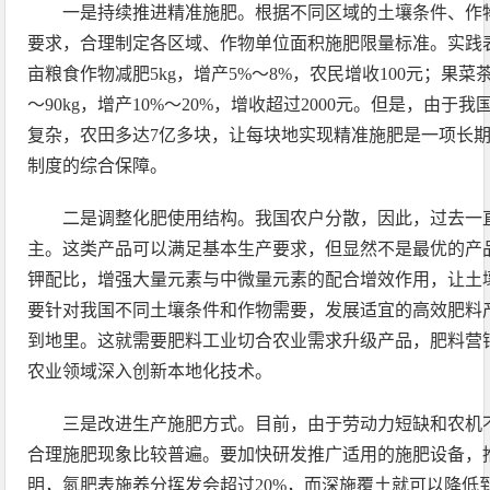
一是持续推进精准施肥。根据不同区域的土壤条件、作
要求，合理制定各区域、作物单位面积施肥限量标准。实践
亩粮食作物减肥5kg，增产5%～8%，农民增收100元；果菜
～90kg，增产10%～20%，增收超过2000元。但是，由
复杂，农田多达7亿多块，让每块地实现精准施肥是一项长
制度的综合保障。
二是调整化肥使用结构。我国农户分散，因此，过去一
主。这类产品可以满足基本生产要求，但显然不是最优的产
钾配比，增强大量元素与中微量元素的配合增效作用，让土
要针对我国不同土壤条件和作物需要，发展适宜的高效肥料
到地里。这就需要肥料工业切合农业需求升级产品，肥料营
农业领域深入创新本地化技术。
三是改进生产施肥方式。目前，由于劳动力短缺和农机
合理施肥现象比较普遍。要加快研发推广适用的施肥设备，
明，氮肥表施养分挥发会超过20%，而深施覆土就可以降低