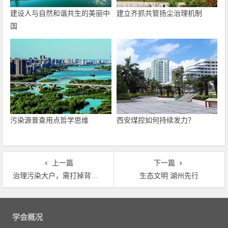
建设人与自然和谐共生的美丽中
建立齐抓共管扬尘治理机制
国
污染源普查用点哲学思维
西安煤控如何持续发力？
上一篇
下一篇
治理污染大户，需打掉背后“保护伞”
生态文明 湖州先行
文
章
学会概况
导