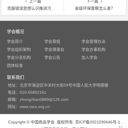
上一篇
下一篇
克服错误思想认识推进污染源普查
省级环保督察怎么查？
文
章
学会概况
导
学会简介
学会章程
学会管理办法
航
学会组织架构
学会理事会
学会办事机构
学会分支机构
学会公告
加入学会
团体标准
联系我们
地址：北京市海淀区中关村大街59号中国人民大学明德楼
电话：010-65802161
邮箱：zhongzhan0889@126.com
网址：www.cscs.org.cn
Copyright © 中国商品学会 版权所有.
京ICP备2021036646号-1